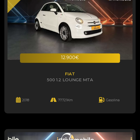
12.900€
FIAT
500 1.2 LOUNGE MTA
2018
77.721Km
Gasolina