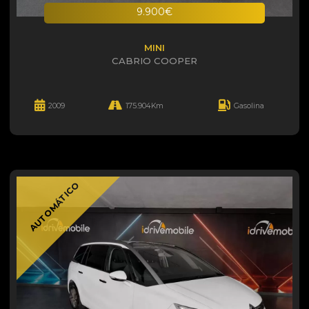
9.900€
MINI
CABRIO COOPER
2009
175.904Km
Gasolina
AUTOMÁTICO