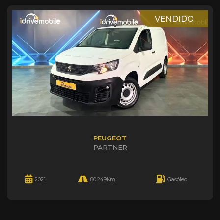
VENDIDO
PEUGEOT
PARTNER
2021
80.249Km
Gasóleo