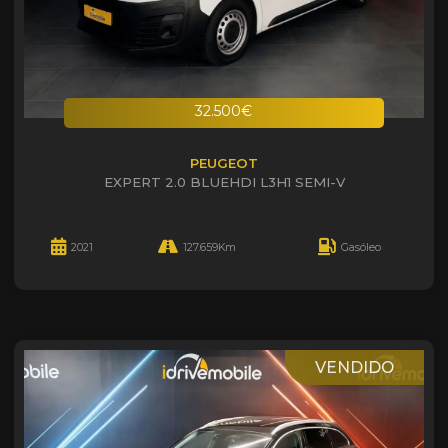
32.500€
PEUGEOT
EXPERT 2.0 BLUEHDI L3H1 SEMI-V
2021
127.659Km
Gasóleo
VENDIDO