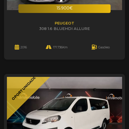
15.900€
PEUGEOT
308 1.6 BLUEHDI ALLURE
2016
171.736Km
Gasóleo
OPORTUNIDADE