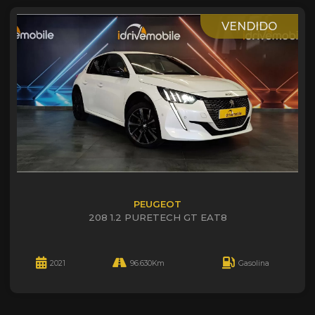
VENDIDO
PEUGEOT
208 1.2 PURETECH GT EAT8
2021
96.630Km
Gasolina