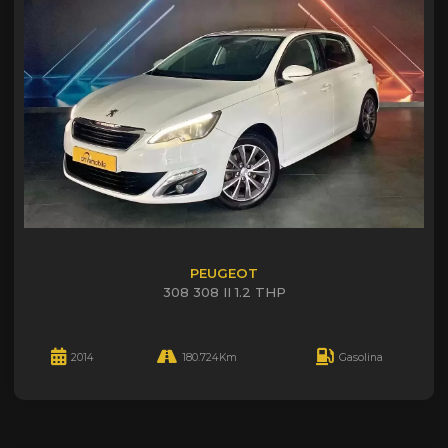
PEUGEOT
308 308 II 1.2 THP
2014
180.724Km
Gasolina