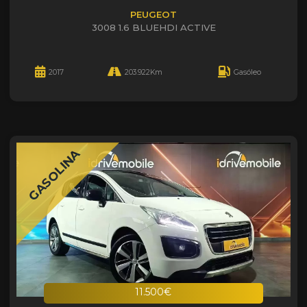
PEUGEOT
3008 1.6 BLUEHDI ACTIVE
2017
203.922Km
Gasóleo
GASOLINA
11.500€